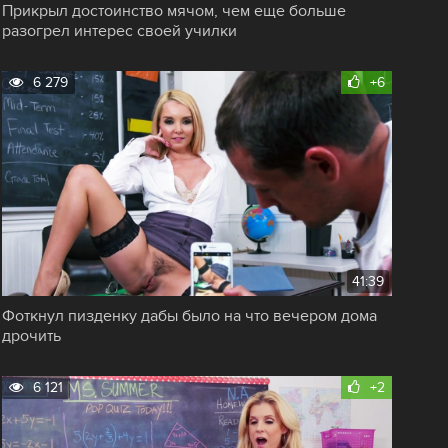
Прикрыл достоинство мячом, чем еще больше
разогрел интерес своей училки
6 279
+6
41:39
Фоткнул пизденку дабы было на что вечером дома
дрочить
6 121
+2