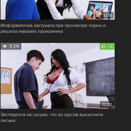
32:16
Информатичка застукала при просмотре порно и
решила наказать проказника
8 215
+2
32:00
Загляделся на сиськи, что из трусов выскочила
писька