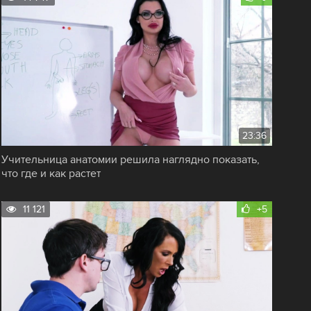
23:36
Учительница анатомии решила наглядно показать,
что где и как растет
11 121
+5