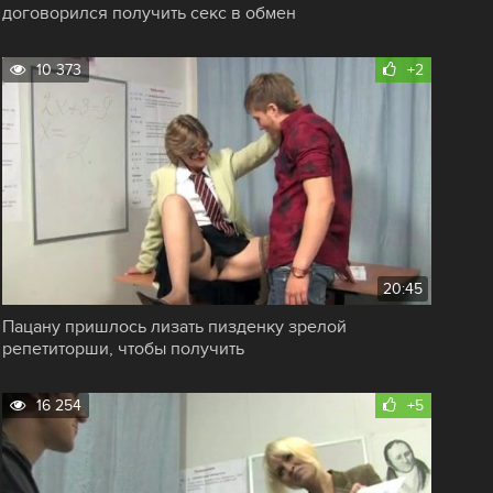
договорился получить секс в обмен
10 373
+2
20:45
Пацану пришлось лизать пизденку зрелой
репетиторши, чтобы получить
16 254
+5