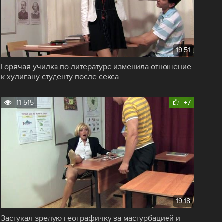
19:51
Горячая училка по литературе изменила отношение
к хулигану студенту после секса
11 515
+7
19:18
Застукал зрелую географичку за мастурбацией и