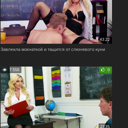
43:22
Завлекла мохнаткой и тащится от слюнявого куни
7 556
0
27:35