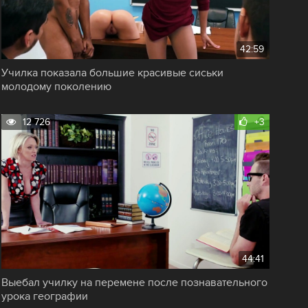
42:59
Училка показала большие красивые сиськи
молодому поколению
12 726
+3
44:41
Выебал училку на перемене после познавательного
урока географии