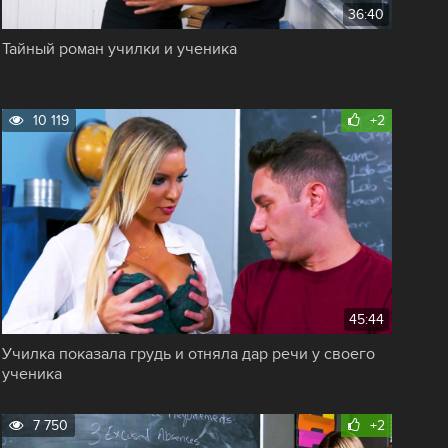
36:40
Тайный роман училки и ученика
10 119
+2
45:44
Училка показала грудь и отняла дар речи у своего
ученика
7 750
+2