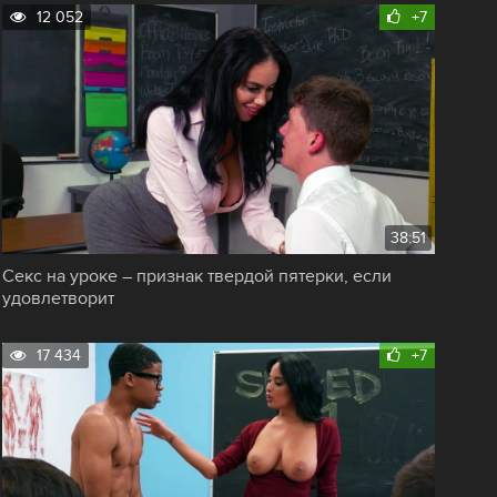
12 052
+7
38:51
Секс на уроке – признак твердой пятерки, если
удовлетворит
17 434
+7