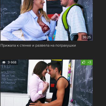
36:25
Прижала к стенке и развела на потрахушки
9 668
+3