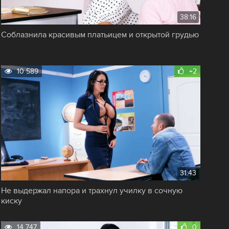
38:16
Соблазнила красивым платьицем и открытой грудью
10 589
+2
31:43
Не выдержал напора и трахнул училку в сочную
киску
14 747
0