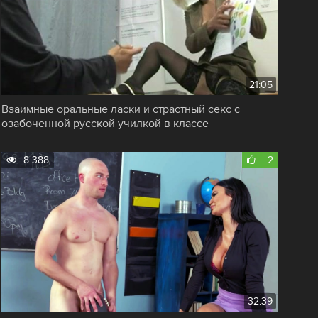
21:05
Взаимные оральные ласки и страстный секс с
озабоченной русской училкой в классе
8 388
+2
32:39